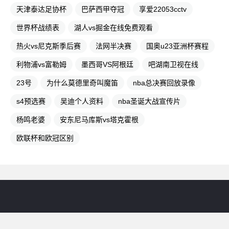
天津泰达足协杯
巴萨西甲夺冠
享爱22053cctv
世界杯战绩表
湖人vs掘金在线免费观看
热火vs尼克斯季后赛
法网半决赛
国奥u23亚洲杯赛程
利物浦vs富勒姆
墨西哥VS阿根廷
吧湖南卫视在线
23号
为什么莫德里奇叫魔笛
nba总决赛回放录像
s4预选赛
吴迪个人资料
nba圣诞大战宣传片
杨鸣老婆
安东尼马库斯vs塔克霍根
欧联杯和欧冠区别