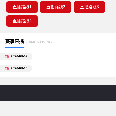
直播路线1
直播路线2
直播路线3
直播路线4
赛事直播
GAMES LIVING
2026-08-09
2026-08-10