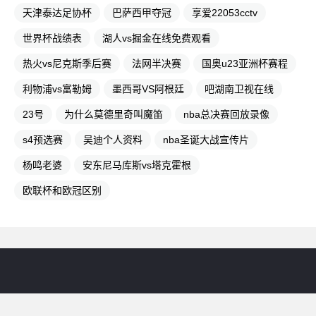
天津泰达足协杯
巴萨西甲夺冠
享爱22053cctv
世界杯战绩表
湖人vs掘金在线免费观看
热火vs尼克斯季后赛
法网半决赛
国奥u23亚洲杯赛程
利物浦vs富勒姆
墨西哥VS阿根廷
吧湖南卫视在线
23号
为什么莫德里奇叫魔笛
nba总决赛回放录像
s4预选赛
吴迪个人资料
nba圣诞大战宣传片
杨鸣老婆
安东尼马库斯vs塔克霍根
欧联杯和欧冠区别