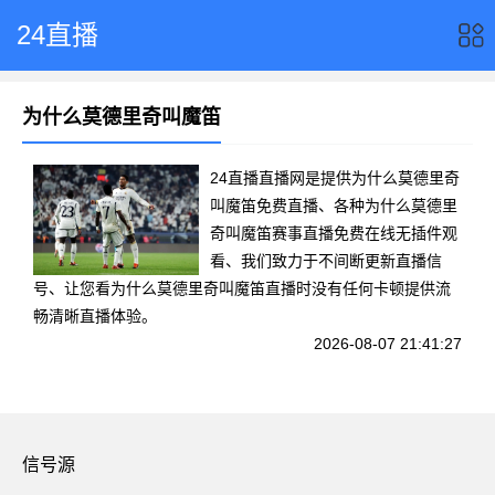
24直播
为什么莫德里奇叫魔笛
24直播直播网是提供为什么莫德里奇
叫魔笛免费直播、各种为什么莫德里
奇叫魔笛赛事直播免费在线无插件观
看、我们致力于不间断更新直播信
号、让您看为什么莫德里奇叫魔笛直播时没有任何卡顿提供流
畅清晰直播体验。
2026-08-07 21:41:27
信号源