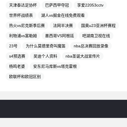
天津泰达足协杯
巴萨西甲夺冠
享爱22053cctv
世界杯战绩表
湖人vs掘金在线免费观看
热火vs尼克斯季后赛
法网半决赛
国奥u23亚洲杯赛程
利物浦vs富勒姆
墨西哥VS阿根廷
吧湖南卫视在线
23号
为什么莫德里奇叫魔笛
nba总决赛回放录像
s4预选赛
吴迪个人资料
nba圣诞大战宣传片
杨鸣老婆
安东尼马库斯vs塔克霍根
欧联杯和欧冠区别