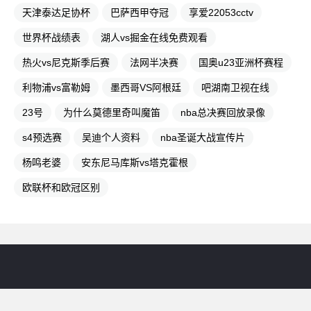
天津泰达足协杯
巴萨西甲夺冠
享爱22053cctv
世界杯战绩表
湖人vs掘金在线免费观看
热火vs尼克斯季后赛
法网半决赛
国奥u23亚洲杯赛程
利物浦vs富勒姆
墨西哥VS阿根廷
吧湖南卫视在线
23号
为什么莫德里奇叫魔笛
nba总决赛回放录像
s4预选赛
吴迪个人资料
nba圣诞大战宣传片
杨鸣老婆
安东尼马库斯vs塔克霍根
欧联杯和欧冠区别