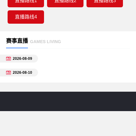
直播路线1
直播路线2
直播路线3
直播路线4
赛事直播
GAMES LIVING
2026-08-09
2026-08-10