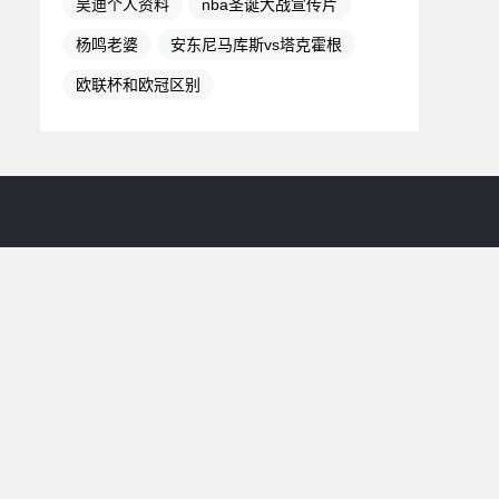
吴迪个人资料
nba圣诞大战宣传片
杨鸣老婆
安东尼马库斯vs塔克霍根
欧联杯和欧冠区别