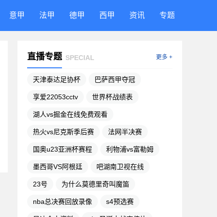
意甲
法甲
德甲
西甲
资讯
专题
直播专题
SPECIAL
更多 +
天津泰达足协杯
巴萨西甲夺冠
享爱22053cctv
世界杯战绩表
湖人vs掘金在线免费观看
热火vs尼克斯季后赛
法网半决赛
国奥u23亚洲杯赛程
利物浦vs富勒姆
墨西哥VS阿根廷
吧湖南卫视在线
23号
为什么莫德里奇叫魔笛
nba总决赛回放录像
s4预选赛